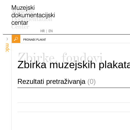
HR
|
EN
PRONAĐI PLAKAT
mdc
Zbirke, fondovi
Zbirka muzejskih plakat
Rezultati pretraživanja
(0)