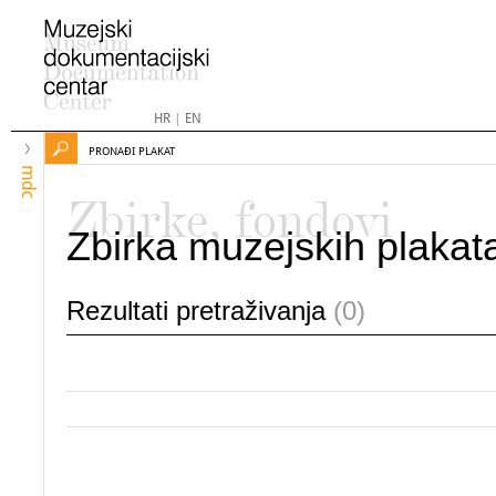
HR
|
EN
PRONAĐI PLAKAT
mdc
Zbirke, fondovi
Zbirka muzejskih plakat
Rezultati pretraživanja
(0)