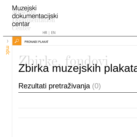
HR
|
EN
PRONAĐI PLAKAT
mdc
Zbirke, fondovi
Zbirka muzejskih plakat
Rezultati pretraživanja
(0)