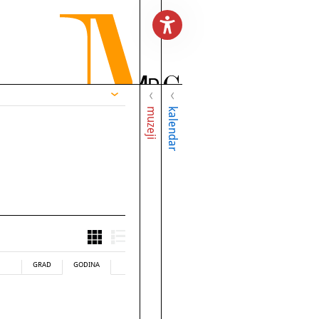
muzeji
kalendar
GRAD
GODINA