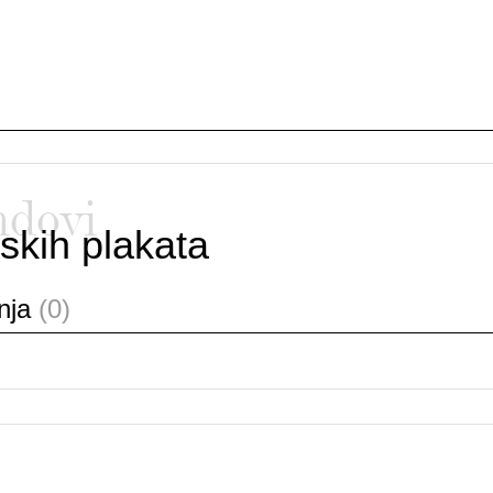
ndovi
skih plakata
anja
(0)