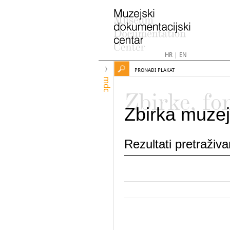
HR
|
EN
PRONAĐI PLAKAT
mdc
Zbirke, fo
Zbirka muzej
Rezultati pretraživ