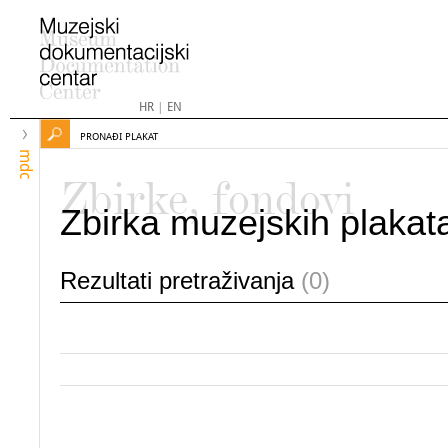
HR
|
EN
PRONAĐI PLAKAT
mdc
Zbirke, fondovi
Zbirka muzejskih plakat
Rezultati pretraživanja
(0)