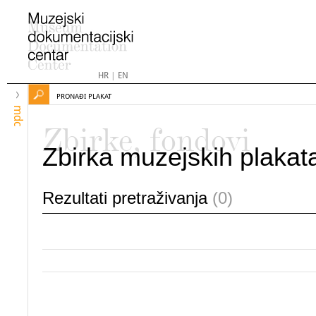
HR
|
EN
PRONAĐI PLAKAT
mdc
Zbirke, fondovi
Zbirka muzejskih plakat
Rezultati pretraživanja
(0)