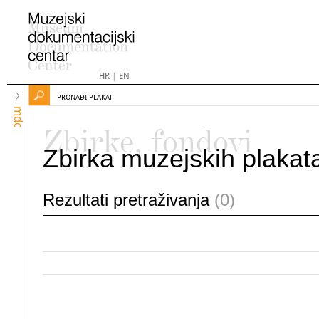
HR
|
EN
PRONAĐI PLAKAT
mdc
Zbirke, fondovi
Zbirka muzejskih plakat
Rezultati pretraživanja
(0)