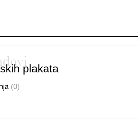
ndovi
skih plakata
anja
(0)