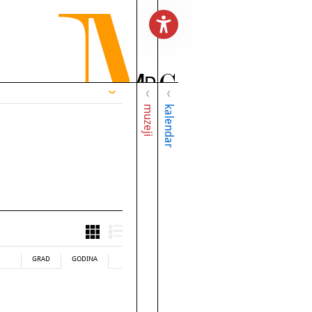
muzeji
kalendar
GRAD
GODINA