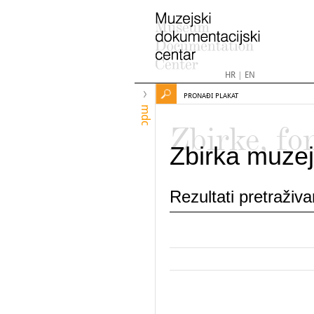
HR
|
EN
PRONAĐI PLAKAT
mdc
Zbirke, fo
Zbirka muzej
Rezultati pretraživ