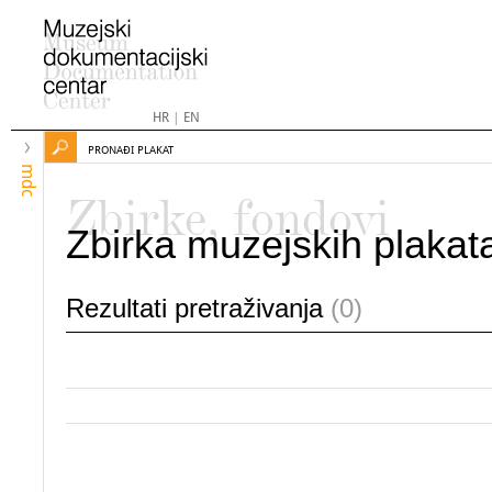
HR
|
EN
PRONAĐI PLAKAT
mdc
Zbirke, fondovi
Zbirka muzejskih plakat
Rezultati pretraživanja
(0)