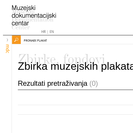
HR
|
EN
PRONAĐI PLAKAT
mdc
Zbirke, fondovi
Zbirka muzejskih plakat
Rezultati pretraživanja
(0)