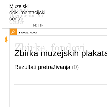
HR
|
EN
PRONAĐI PLAKAT
mdc
Zbirke, fondovi
Zbirka muzejskih plakat
Rezultati pretraživanja
(0)