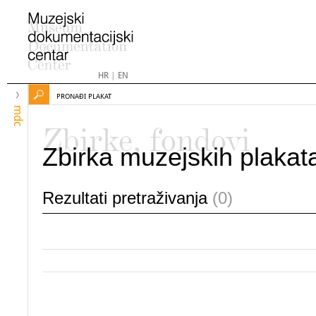
HR
|
EN
PRONAĐI PLAKAT
mdc
Zbirke, fondovi
Zbirka muzejskih plakat
Rezultati pretraživanja
(0)