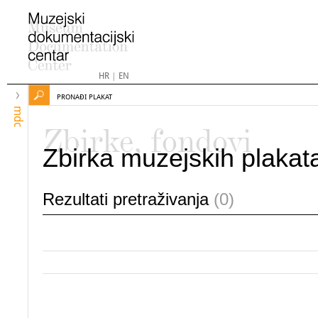
HR
|
EN
PRONAĐI PLAKAT
mdc
Zbirke, fondovi
Zbirka muzejskih plakat
Rezultati pretraživanja
(0)