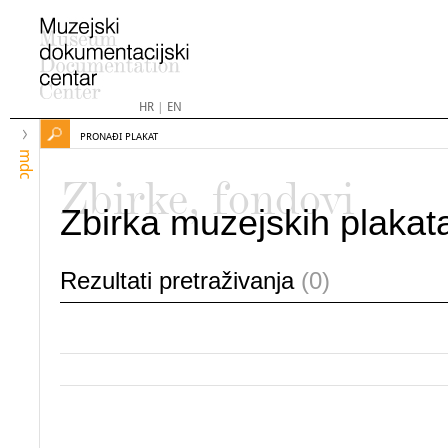
HR
|
EN
PRONAĐI PLAKAT
mdc
Zbirke, fondovi
Zbirka muzejskih plakat
Rezultati pretraživanja
(0)