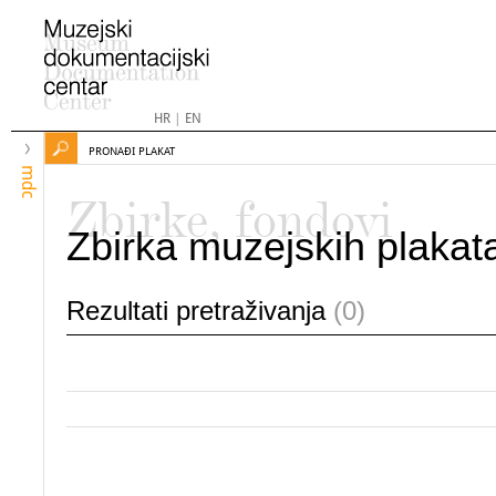
HR
|
EN
PRONAĐI PLAKAT
mdc
Zbirke, fondovi
Zbirka muzejskih plakat
Rezultati pretraživanja
(0)