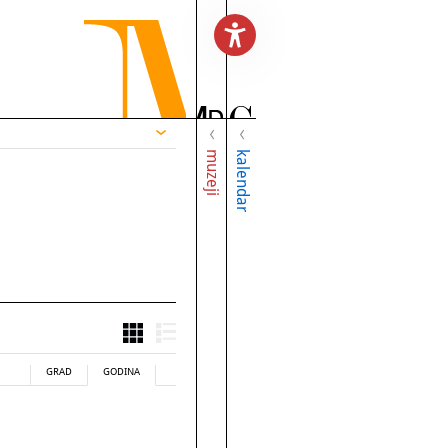
muzeji
kalendar
GRAD
GODINA