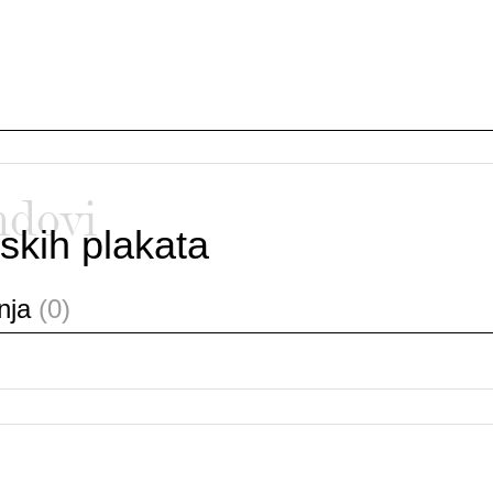
ndovi
skih plakata
anja
(0)