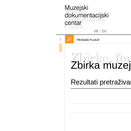
HR
|
EN
PRONAĐI PLAKAT
mdc
Zbirke, fo
Zbirka muzej
Rezultati pretraživ