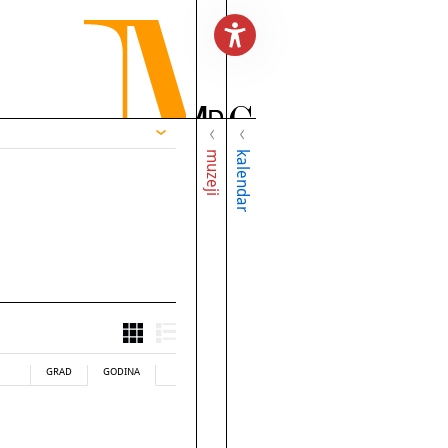
muzeji
kalendar
GRAD
GODINA