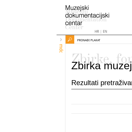
HR
|
EN
PRONAĐI PLAKAT
mdc
Zbirke, fo
Zbirka muzej
Rezultati pretraživ