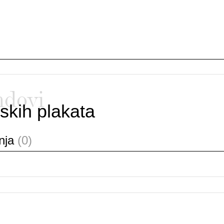
ndovi
skih plakata
anja
(0)