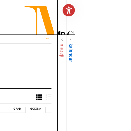
muzeji
kalendar
GRAD
GODINA