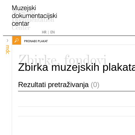
HR
|
EN
PRONAĐI PLAKAT
mdc
Zbirke, fondovi
Zbirka muzejskih plakat
Rezultati pretraživanja
(0)