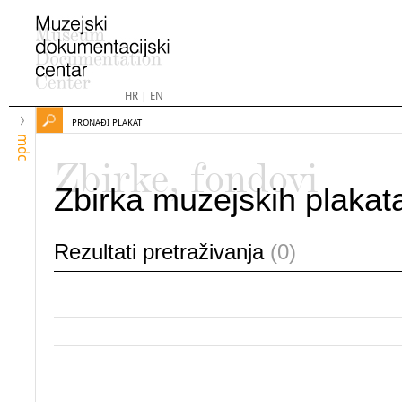
HR
|
EN
PRONAĐI PLAKAT
mdc
Zbirke, fondovi
Zbirka muzejskih plakat
Rezultati pretraživanja
(0)