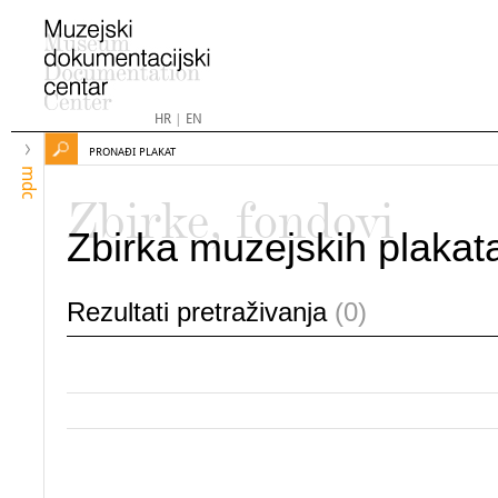
HR
|
EN
PRONAĐI PLAKAT
mdc
Zbirke, fondovi
Zbirka muzejskih plakat
Rezultati pretraživanja
(0)