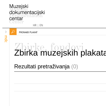
HR
|
EN
PRONAĐI PLAKAT
mdc
Zbirke, fondovi
Zbirka muzejskih plakat
Rezultati pretraživanja
(0)