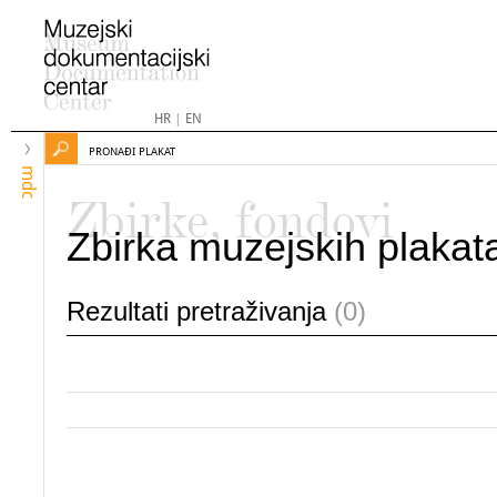
HR
|
EN
PRONAĐI PLAKAT
mdc
Zbirke, fondovi
Zbirka muzejskih plakat
Rezultati pretraživanja
(0)