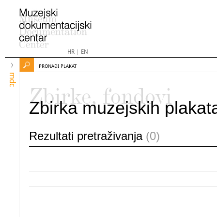
HR
|
EN
PRONAĐI PLAKAT
mdc
Zbirke, fondovi
Zbirka muzejskih plakat
Rezultati pretraživanja
(0)