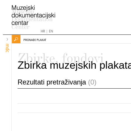
HR
|
EN
PRONAĐI PLAKAT
mdc
Zbirke, fondovi
Zbirka muzejskih plakat
Rezultati pretraživanja
(0)