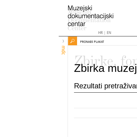
HR
|
EN
PRONAĐI PLAKAT
mdc
Zbirke, fo
Zbirka muzej
Rezultati pretraživ