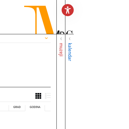
muzeji
kalendar
GRAD
GODINA