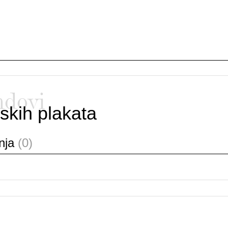
ndovi
skih plakata
anja
(0)