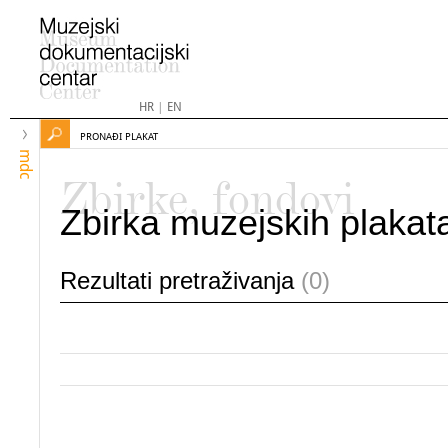
HR
|
EN
PRONAĐI PLAKAT
mdc
Zbirke, fondovi
Zbirka muzejskih plakat
Rezultati pretraživanja
(0)