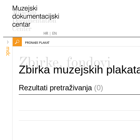
HR
|
EN
PRONAĐI PLAKAT
mdc
Zbirke, fondovi
Zbirka muzejskih plakat
Rezultati pretraživanja
(0)