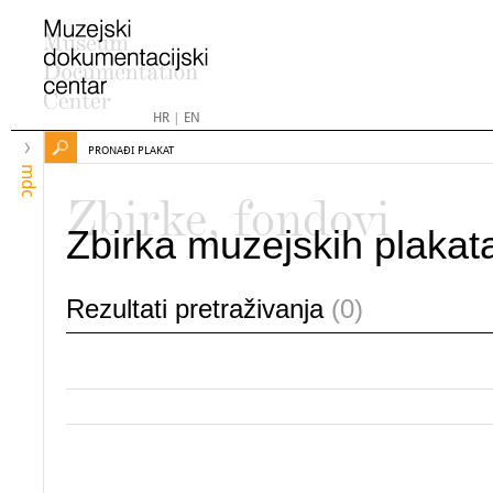
HR
|
EN
PRONAĐI PLAKAT
mdc
Zbirke, fondovi
Zbirka muzejskih plakat
Rezultati pretraživanja
(0)