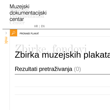
HR
|
EN
PRONAĐI PLAKAT
mdc
Zbirke, fondovi
Zbirka muzejskih plakat
Rezultati pretraživanja
(0)