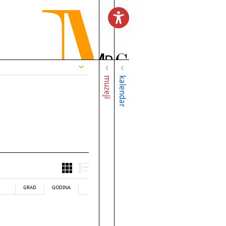
muzeji
kalendar
GRAD
GODINA