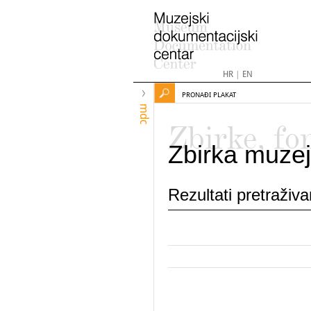
HR
|
EN
PRONAĐI PLAKAT
mdc
Zbirke, fo
Zbirka muzej
Rezultati pretraživ