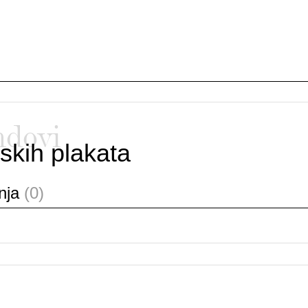
ndovi
skih plakata
anja
(0)