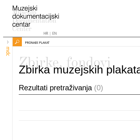
HR
|
EN
PRONAĐI PLAKAT
mdc
Zbirke, fondovi
Zbirka muzejskih plakat
Rezultati pretraživanja
(0)