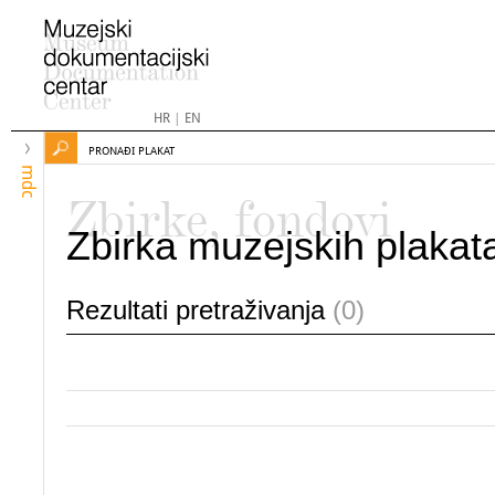
HR
|
EN
PRONAĐI PLAKAT
mdc
Zbirke, fondovi
Zbirka muzejskih plakat
Rezultati pretraživanja
(0)