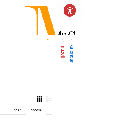
muzeji
kalendar
GRAD
GODINA