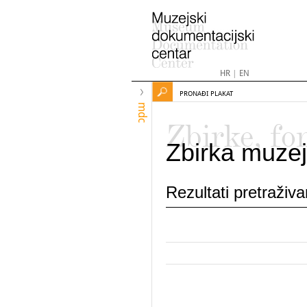
HR
|
EN
PRONAĐI PLAKAT
mdc
Zbirke, fo
Zbirka muzej
Rezultati pretraživ