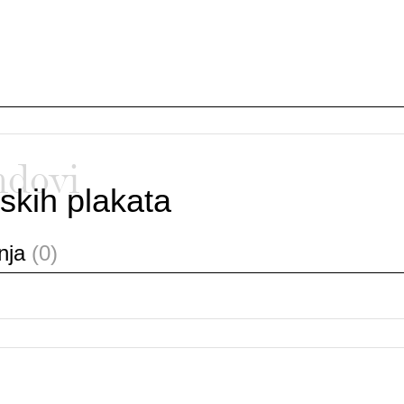
ndovi
skih plakata
anja
(0)