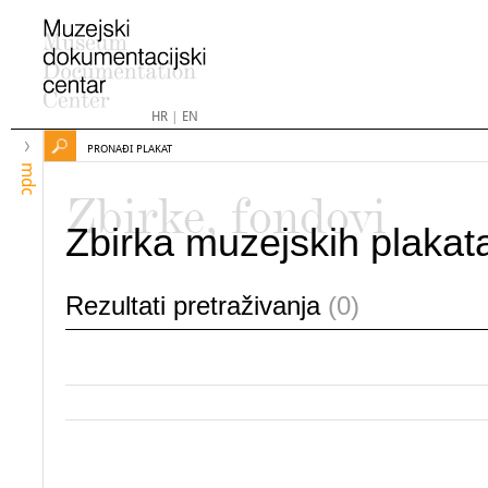
HR
|
EN
PRONAĐI PLAKAT
mdc
Zbirke, fondovi
Zbirka muzejskih plakat
Rezultati pretraživanja
(0)