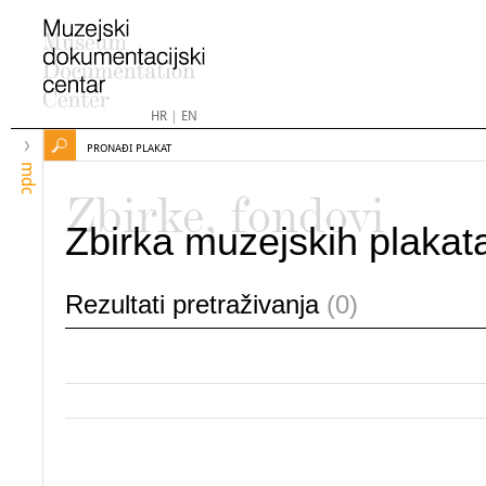
HR
|
EN
PRONAĐI PLAKAT
mdc
Zbirke, fondovi
Zbirka muzejskih plakat
Rezultati pretraživanja
(0)