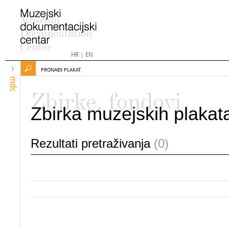
HR
|
EN
PRONAĐI PLAKAT
mdc
Zbirke, fondovi
Zbirka muzejskih plakat
Rezultati pretraživanja
(0)