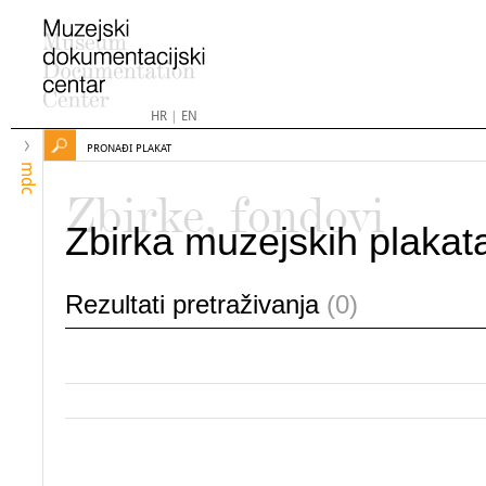
HR
|
EN
PRONAĐI PLAKAT
mdc
Zbirke, fondovi
Zbirka muzejskih plakat
Rezultati pretraživanja
(0)