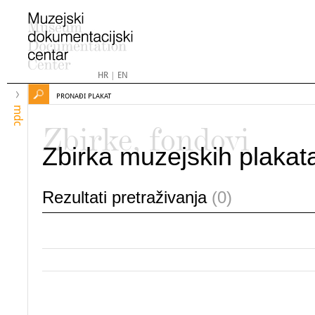
HR
|
EN
PRONAĐI PLAKAT
mdc
Zbirke, fondovi
Zbirka muzejskih plakat
Rezultati pretraživanja
(0)