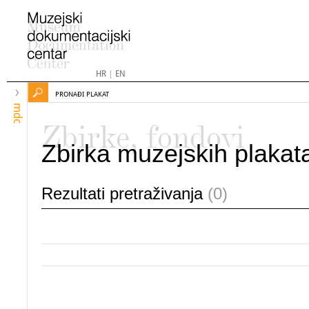
HR
|
EN
PRONAĐI PLAKAT
mdc
Zbirke, fondovi
Zbirka muzejskih plakat
Rezultati pretraživanja
(0)