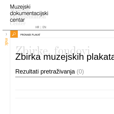
HR
|
EN
PRONAĐI PLAKAT
mdc
Zbirke, fondovi
Zbirka muzejskih plakat
Rezultati pretraživanja
(0)