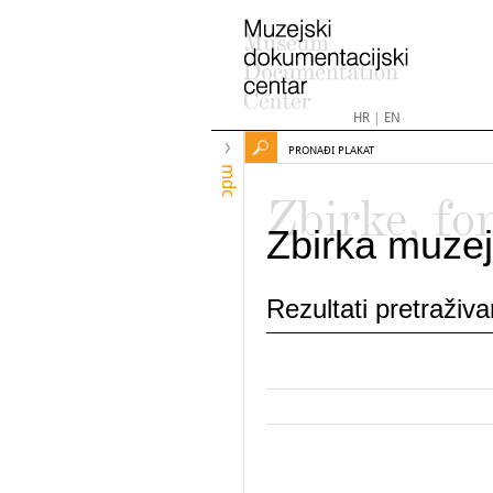
HR
|
EN
PRONAĐI PLAKAT
mdc
Zbirke, fo
Zbirka muzej
Rezultati pretraživ