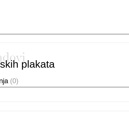
ndovi
skih plakata
anja
(0)