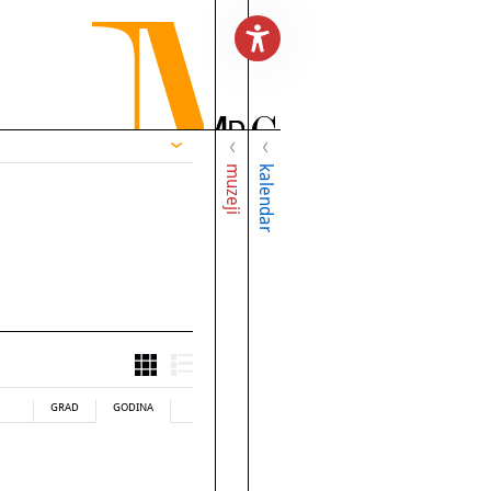
muzeji
kalendar
GRAD
GODINA