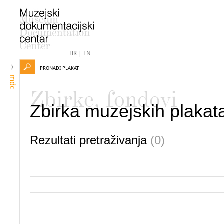
HR
|
EN
PRONAĐI PLAKAT
mdc
Zbirke, fondovi
Zbirka muzejskih plakat
Rezultati pretraživanja
(0)