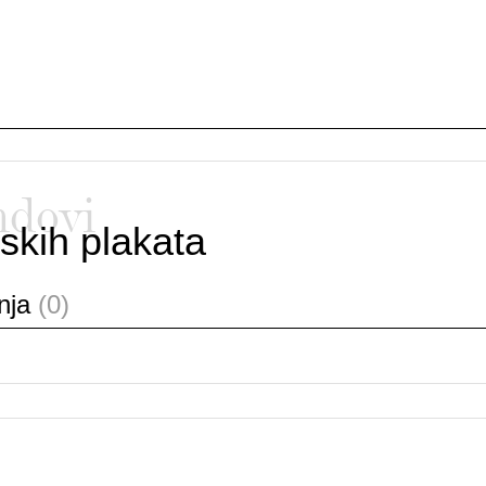
ndovi
skih plakata
anja
(0)