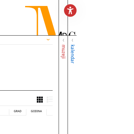
muzeji
kalendar
GRAD
GODINA