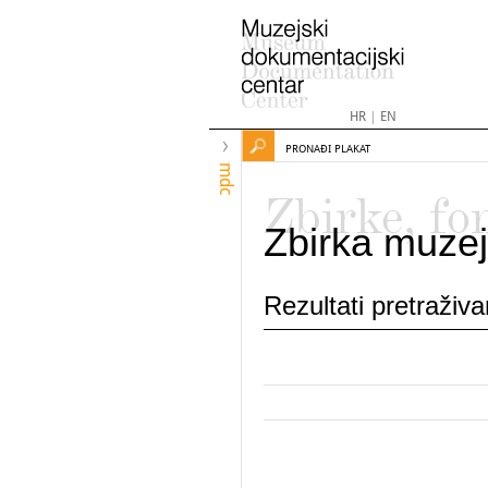
HR
|
EN
PRONAĐI PLAKAT
mdc
Zbirke, fo
Zbirka muzej
Rezultati pretraživ