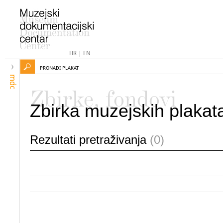
HR
|
EN
PRONAĐI PLAKAT
mdc
Zbirke, fondovi
Zbirka muzejskih plakat
Rezultati pretraživanja
(0)