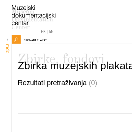
HR
|
EN
PRONAĐI PLAKAT
mdc
Zbirke, fondovi
Zbirka muzejskih plakat
Rezultati pretraživanja
(0)