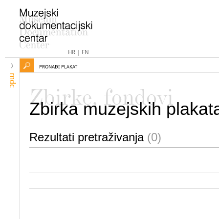
HR
|
EN
PRONAĐI PLAKAT
mdc
Zbirke, fondovi
Zbirka muzejskih plakat
Rezultati pretraživanja
(0)