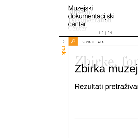
HR
|
EN
PRONAĐI PLAKAT
mdc
Zbirke, fo
Zbirka muzej
Rezultati pretraživ