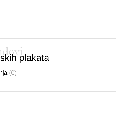
ndovi
skih plakata
anja
(0)