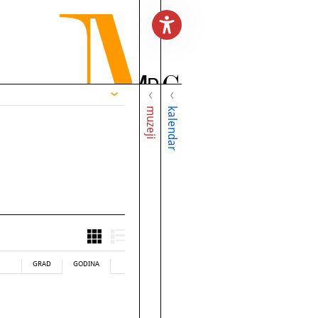
muzeji
kalendar
GRAD
GODINA