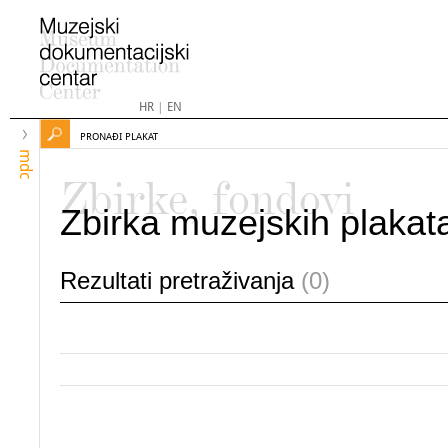
HR
|
EN
PRONAĐI PLAKAT
mdc
Zbirke, fondovi
Zbirka muzejskih plakat
Rezultati pretraživanja
(0)