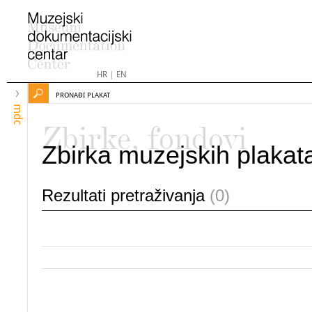
HR
|
EN
PRONAĐI PLAKAT
mdc
Zbirke, fondovi
Zbirka muzejskih plakat
Rezultati pretraživanja
(0)